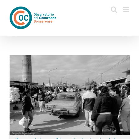
Saltar
al
contenido