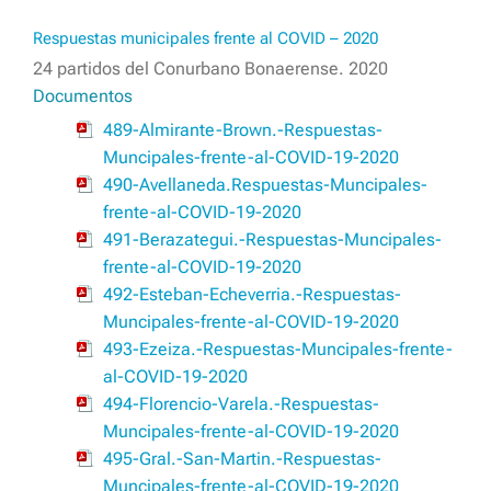
Respuestas municipales frente al COVID – 2020
24 partidos del Conurbano Bonaerense. 2020
Documentos
489-Almirante-Brown.-Respuestas-
Muncipales-frente-al-COVID-19-2020
490-Avellaneda.Respuestas-Muncipales-
frente-al-COVID-19-2020
491-Berazategui.-Respuestas-Muncipales-
frente-al-COVID-19-2020
492-Esteban-Echeverria.-Respuestas-
Muncipales-frente-al-COVID-19-2020
493-Ezeiza.-Respuestas-Muncipales-frente-
al-COVID-19-2020
494-Florencio-Varela.-Respuestas-
Muncipales-frente-al-COVID-19-2020
495-Gral.-San-Martin.-Respuestas-
Muncipales-frente-al-COVID-19-2020