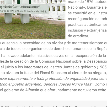
marzo de 1976, autod
Nacional». Durante sie
se convirtió en el ins
reconfiguración de tod
prácticas auténticamen
inclusión y extranjeriz
de erradicar.
ausencia la necesidad de no olvidar y de mantener siempre en
ncia de todos los organismos de derechos humanos de la Repúb
a ha llevado adelante iniciativas claves en la recuperación de 
an desde la creación de la Comisión Nacional sobre la Desapari
el juicio a los integrantes de las tres Juntas de gobierno (198
a no olvidara la frase del Fiscal Strassera al cierre de su alega
iar expresamente a toda pretensión de originalidad para cerrar 
 todo el pueblo argentino, Señores Jueces Nunca Más
”. Como 
del gobierno de Alfonsín que afortunadamente no tuvieron éxito