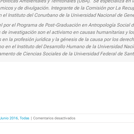
olíticas Ambientales y Territoriales (UBA). Se especializa en 
micos y de divulgación. Integrante de la Comisión por La Re
l Instituto del Conurbano de la Universidad Nacional de Gene
el por el Programa de Post-Graduación en Antropología Social 
 de investigación son el activismo en causas humanitarias y lo
 en la profesión jurídica y la génesis de la causa por los dere
en el Instituto del Desarrollo Humano de la Universidad Naci
mento de Ciencias Sociales de la Universidad Federal de Santa
en
s Junio 2016
,
Todas
|
Comentarios desactivados
40
años:
Memorias