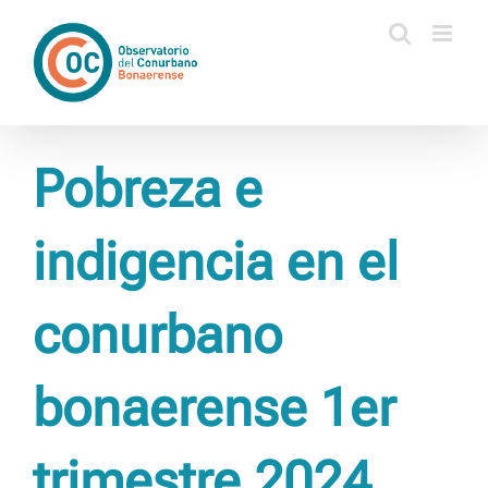
Saltar
al
contenido
Pobreza e
indigencia en el
conurbano
bonaerense 1er
trimestre 2024