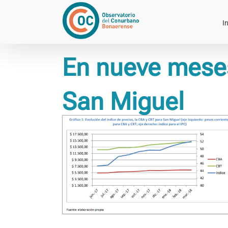
Saltar
al
In
contenido
En nueve meses
San Miguel