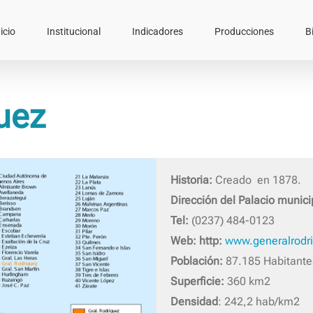
icio
Institucional
Indicadores
Producciones
B
uez
Historia:
Creado en 1878.
Dirección del Palacio munici
Tel:
(0237) 484-0123
Web: http:
www.generalrodri
Población:
87.185 Habitante
Superficie:
360 km2
Densidad
: 242,2 hab/km2