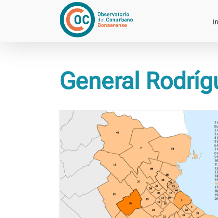
Saltar
al
In
contenido
General Rodríg