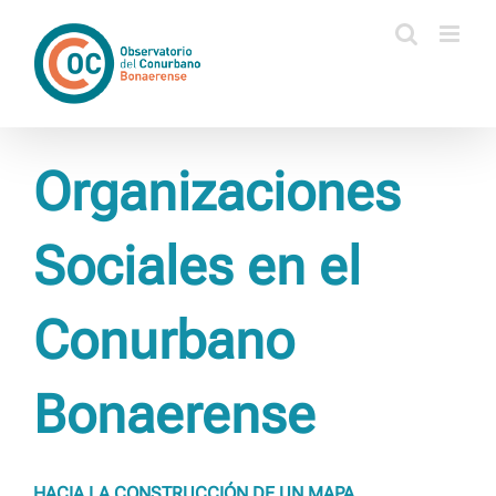
Saltar
al
contenido
Organizaciones
Sociales en el
Conurbano
Bonaerense
HACIA LA CONSTRUCCIÓN DE UN MAPA