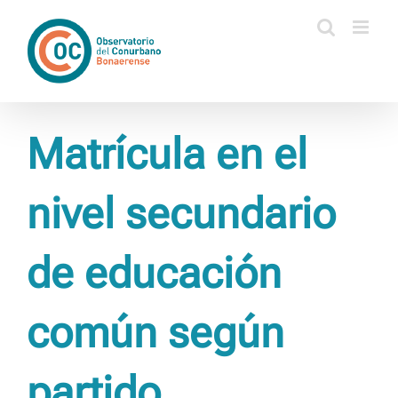
Saltar
al
contenido
Matrícula en el
nivel secundario
de educación
común según
partido