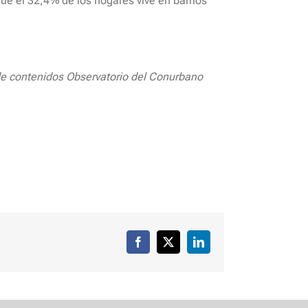
ue el 32,4% de los hogares vive en barrios
e contenidos Observatorio del Conurbano
Facebook
X
LinkedIn