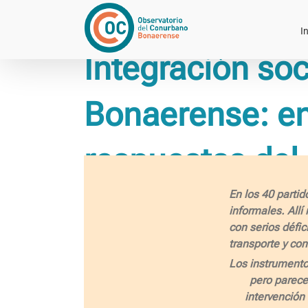
Saltar
al
In
contenido
Integración so
Bonaerense: ent
respuestas del
En los 40 parti
informales. Allí
con serios défic
transporte y co
Los instrumento
pero parecen
intervención