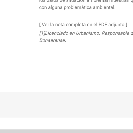
los datos de situación ambiental muestran q
con alguna problemática ambiental.
[ Ver la nota completa en el PDF adjunto ]
[1]Licenciado en Urbanismo. Responsable d
Bonaerense.