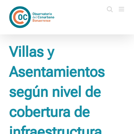
Saltar
al
contenido
Villas y
Asentamientos
según nivel de
cobertura de
infraestructura