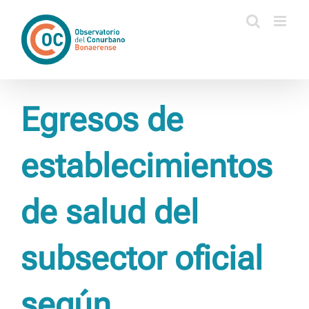
Saltar
al
contenido
Egresos de
establecimientos
de salud del
subsector oficial
según