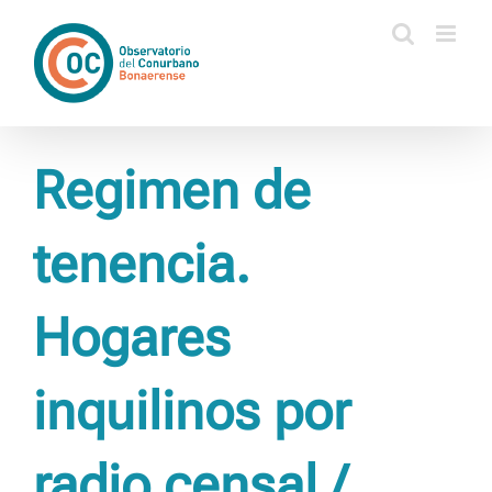
Saltar
al
contenido
Regimen de
tenencia.
Hogares
inquilinos por
radio censal /