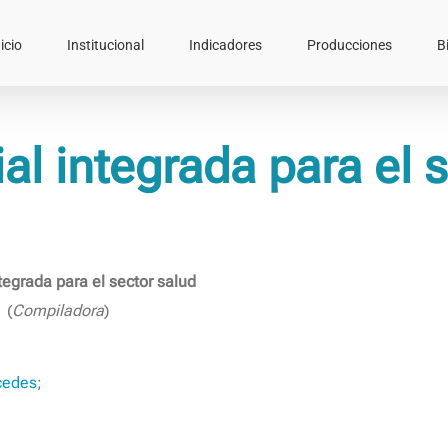
icio
Institucional
Indicadores
Producciones
B
ial integrada para el 
ntegrada para el sector salud
; (
Compiladora
)
rcedes
;