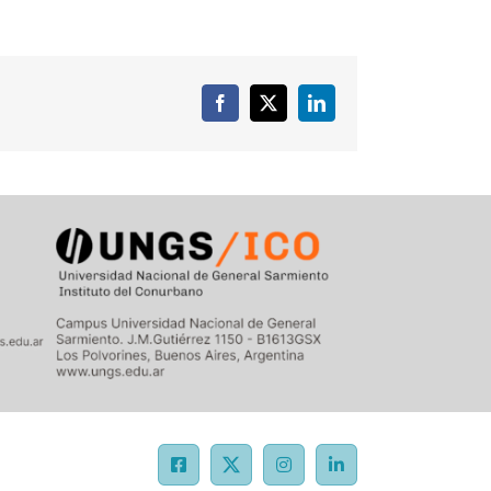
Facebook
X
LinkedIn
Facebook
X
Instagram
LinkedIn