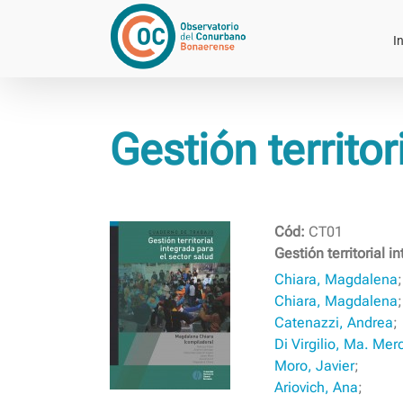
Saltar
al
In
contenido
Gestión territor
Cód:
CT01
Gestión territorial i
Chiara, Magdalena
Chiara, Magdalena
;
Catenazzi, Andrea
;
Di Virgilio, Ma. Me
Moro, Javier
;
Ariovich, Ana
;