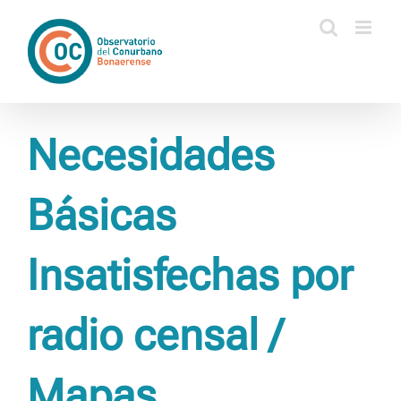
Saltar
al
contenido
Necesidades
Básicas
Insatisfechas por
radio censal /
Mapas