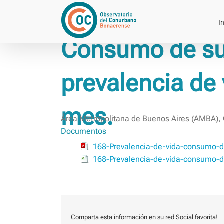
Saltar
al
In
contenido
Consumo de sus
prevalencia de 
mes.
Área Metropolitana de Buenos Aires (AMBA), 
Documentos
168-Prevalencia-de-vida-consumo-de
168-Prevalencia-de-vida-consumo-de
Comparta esta información en su red Social favorita!