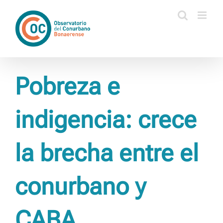
Saltar
al
contenido
Pobreza e
indigencia: crece
la brecha entre el
conurbano y
CABA