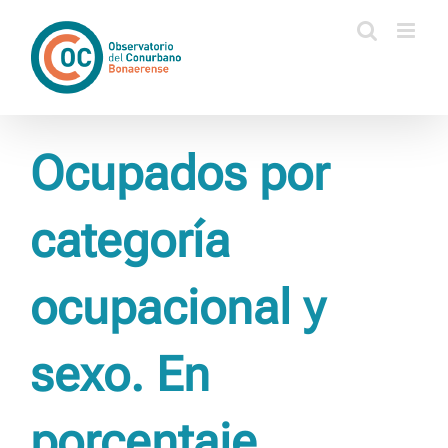
Saltar
al
contenido
Ocupados por
categoría
ocupacional y
sexo. En
porcentaje