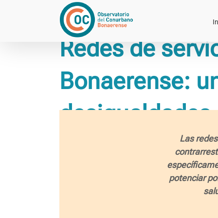
Saltar
al
In
contenido
Redes de servi
Bonaerense: una
desigualdades d
Las redes
contrarrest
específicame
potenciar pol
sal