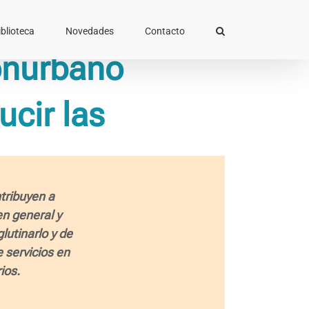
iblioteca
Novedades
Contacto
Conurbano
ucir las
tribuyen a
en general y
utinarlo y de
e servicios en
ios.