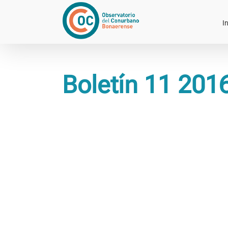
Saltar
al
In
contenido
Boletín 11 201