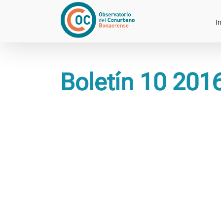
Saltar
al
In
contenido
Boletín 10 201