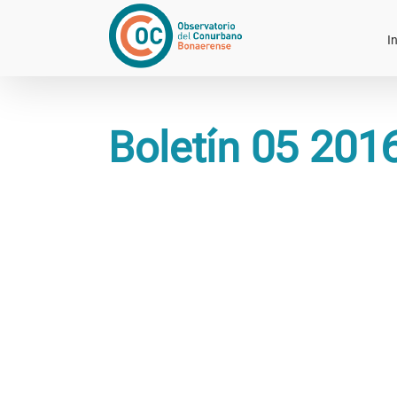
Saltar
al
In
contenido
Boletín 05 201