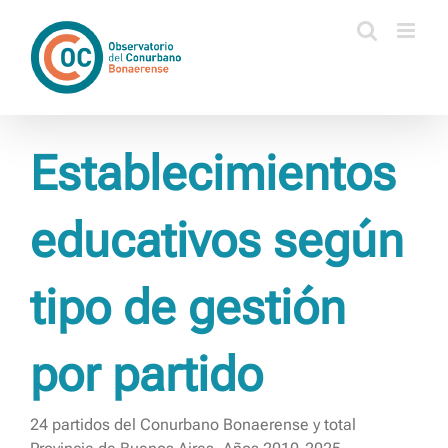
Saltar
al
contenido
Establecimientos
educativos según
tipo de gestión
por partido
24 partidos del Conurbano Bonaerense y total