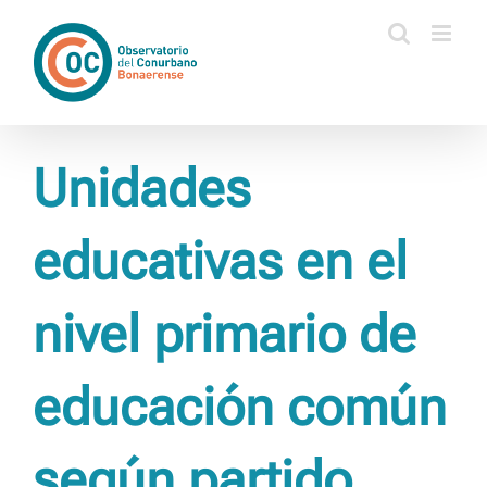
Saltar
al
contenido
Unidades
educativas en el
nivel primario de
educación común
según partido