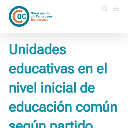
Saltar
al
contenido
Unidades
educativas en el
nivel inicial de
educación común
según partido