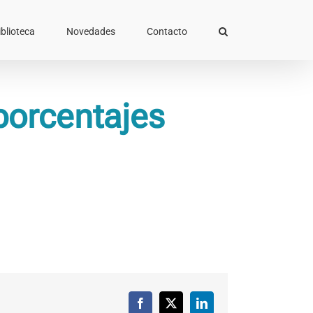
iblioteca
Novedades
Contacto
porcentajes
Facebook
X
LinkedIn