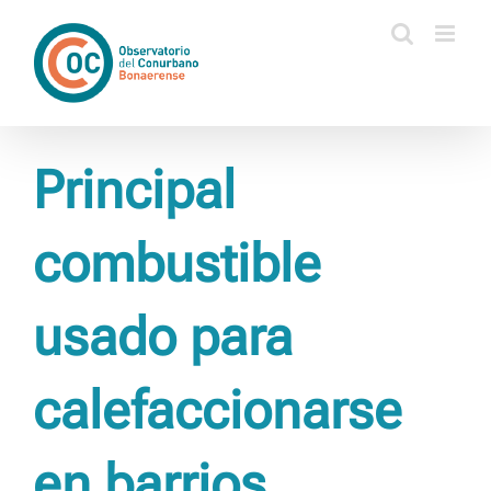
Saltar
al
contenido
Principal
combustible
usado para
calefaccionarse
en barrios