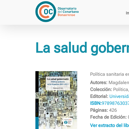
Saltar
al
In
contenido
La salud gobe
Política sanitaria 
Autores:
Magdalen
Colección:
Política
Editorial:
Universid
ISBN:
9789876303
Páginas:
426
Fecha de Edición:
Ver extracto del li